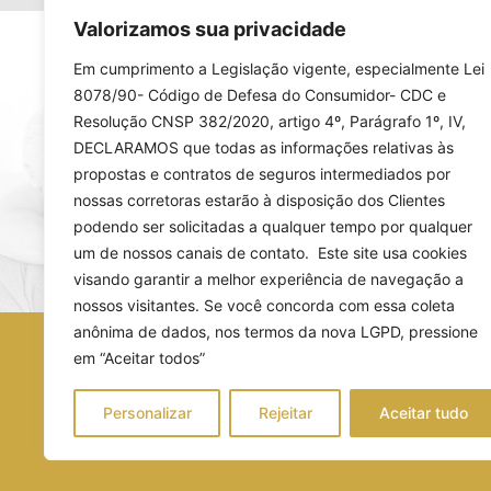
Valorizamos sua privacidade
Em cumprimento a Legislação vigente, especialmente Lei
8078/90- Código de Defesa do Consumidor- CDC e
Resolução CNSP 382/2020, artigo 4º, Parágrafo 1º, IV,
Endereço
DECLARAMOS que todas as informações relativas às
propostas e contratos de seguros intermediados por
Rua Rio Grande do Sul, 368 Curitiba/Pr
nossas corretoras estarão à disposição dos Clientes
podendo ser solicitadas a qualquer tempo por qualquer
um de nossos canais de contato. Este site usa cookies
visando garantir a melhor experiência de navegação a
nossos visitantes. Se você concorda com essa coleta
anônima de dados, nos termos da nova LGPD, pressione
© 2026, Sebrag - Corretora de Seguros.
em “Aceitar todos”
Criado por Projeto Novo Corretor
Personalizar
Rejeitar
Aceitar tudo