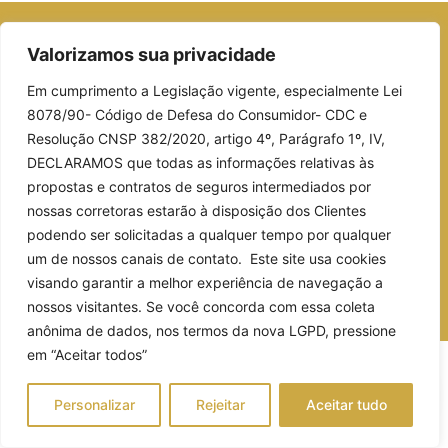
Valorizamos sua privacidade
Em cumprimento a Legislação vigente, especialmente Lei
8078/90- Código de Defesa do Consumidor- CDC e
Resolução CNSP 382/2020, artigo 4º, Parágrafo 1º, IV,
DECLARAMOS que todas as informações relativas às
propostas e contratos de seguros intermediados por
nossas corretoras estarão à disposição dos Clientes
podendo ser solicitadas a qualquer tempo por qualquer
Política de Privacidade
um de nossos canais de contato. Este site usa cookies
visando garantir a melhor experiência de navegação a
© 2026, Sebrag - Corretora de Seguros.
nossos visitantes. Se você concorda com essa coleta
Criado por Projeto Novo Corretor
anônima de dados, nos termos da nova LGPD, pressione
em “Aceitar todos”
Personalizar
Rejeitar
Aceitar tudo